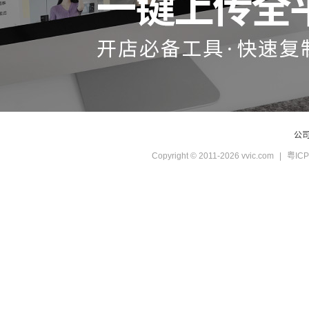
公
Copyright © 2011-2026 vvic.com
|
粤ICP