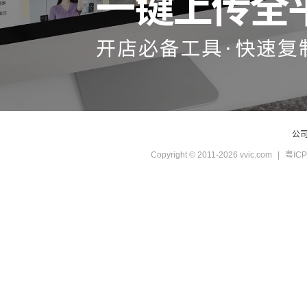
公
Copyright © 2011-2026 vvic.com
|
粤ICP