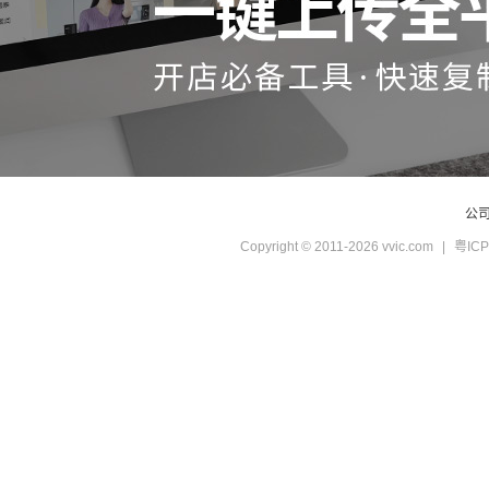
公
Copyright © 2011-2026 vvic.com
|
粤ICP