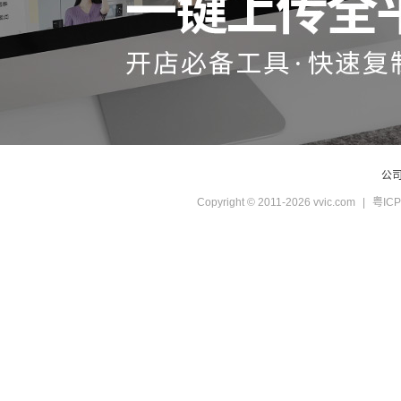
公
Copyright © 2011-2026 vvic.com
|
粤ICP