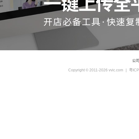
公
Copyright © 2011-2026 vvic.com
|
粤ICP