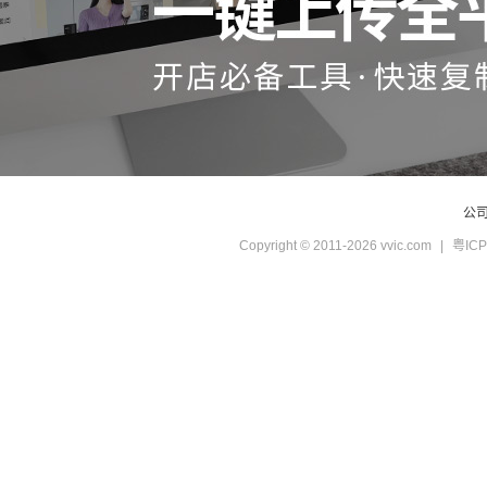
公
Copyright © 2011-2026 vvic.com
|
粤ICP