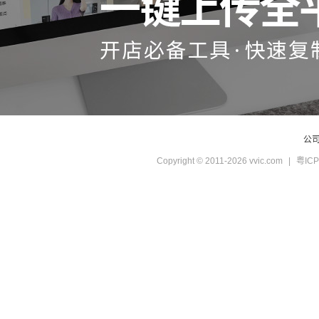
公
Copyright © 2011-2026 vvic.com
|
粤ICP