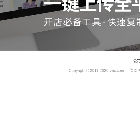
公
Copyright © 2011-2026 vvic.com
|
粤ICP