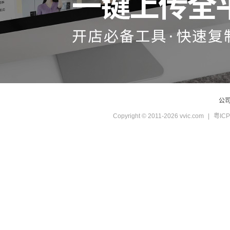
公
Copyright © 2011-2026 vvic.com
|
粤ICP