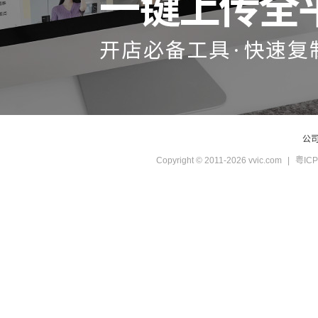
公
Copyright © 2011-2026 vvic.com
|
粤ICP