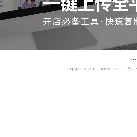
公
Copyright © 2011-2026 vvic.com
|
粤ICP