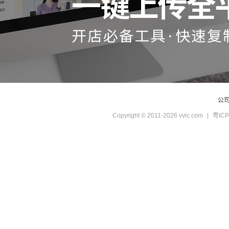
公
Copyright © 2011-2026 vvic.com
|
粤ICP