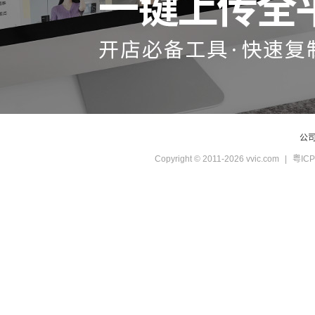
公
Copyright © 2011-2026 vvic.com
|
粤ICP