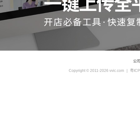
公
Copyright © 2011-2026 vvic.com
|
粤ICP