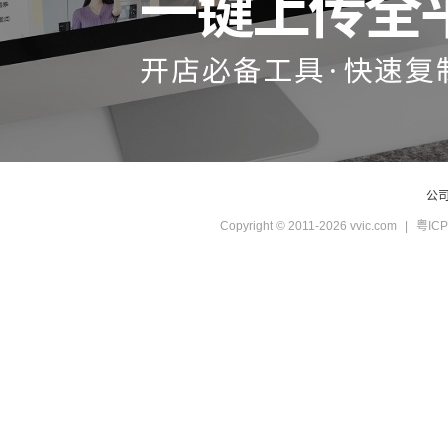
公
Copyright © 2011-2026 vvic.com
|
粤ICP