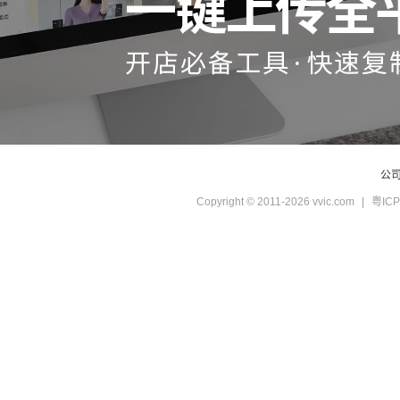
公
Copyright © 2011-2026 vvic.com
|
粤ICP