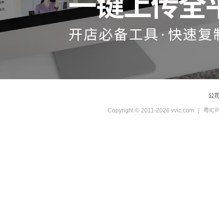
公
Copyright © 2011-2026 vvic.com
|
粤ICP