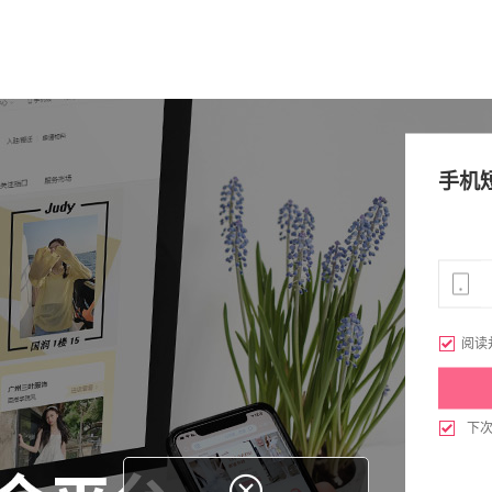
手机

阅读

下
