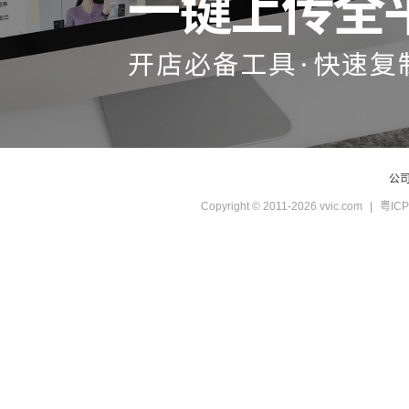
公
Copyright © 2011-2026 vvic.com
|
粤ICP