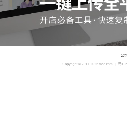
公
Copyright © 2011-2026 vvic.com
|
粤ICP