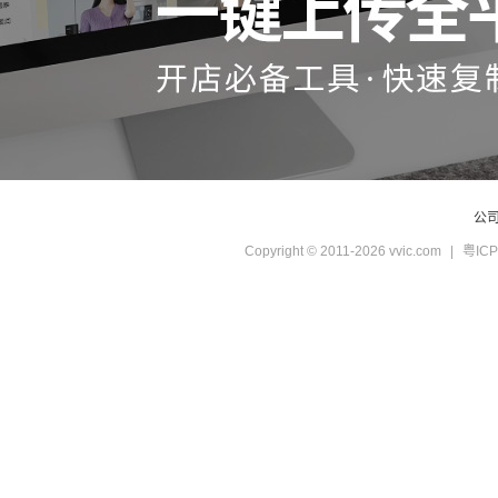
公
Copyright © 2011-2026 vvic.com
|
粤ICP