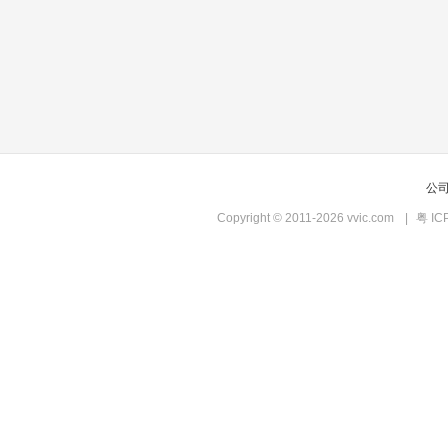
公
Copyright © 2011-2026 vvic.com
|
粤 IC