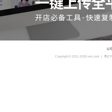
公
Copyright © 2011-2026 vvic.com
|
粤ICP