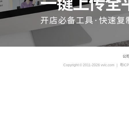
公
Copyright © 2011-2026 vvic.com
|
粤ICP