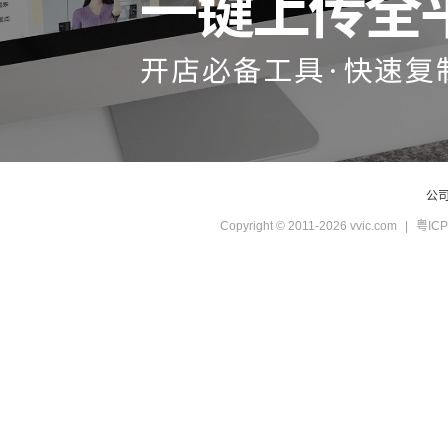
公
Copyright © 2011-2026 vvic.com
|
粤ICP