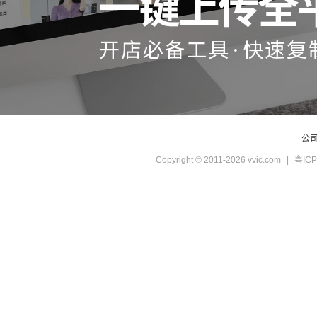
公
Copyright © 2011-2026 vvic.com
|
粤ICP