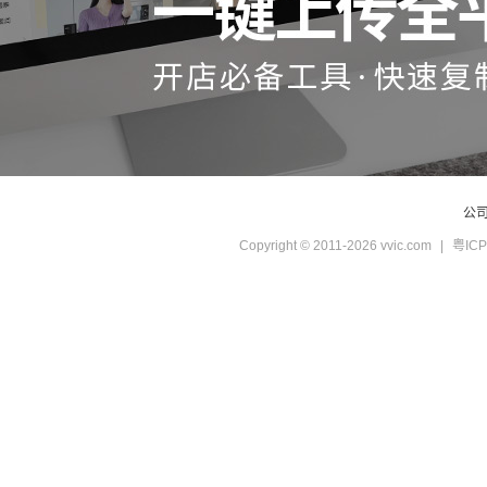
公
Copyright © 2011-2026 vvic.com
|
粤ICP