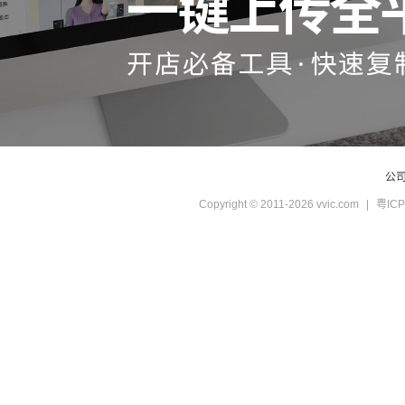
公
Copyright © 2011-2026 vvic.com
|
粤ICP