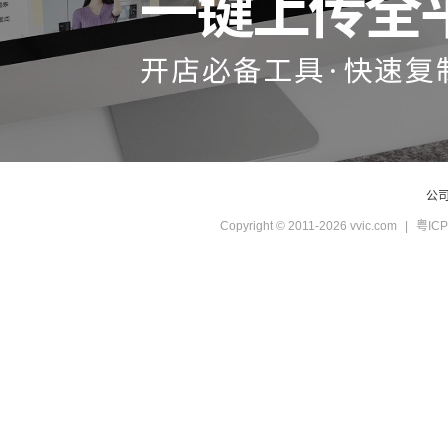
公
Copyright © 2011-2026 vvic.com
|
粤ICP