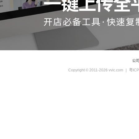
公
Copyright © 2011-2026 vvic.com
|
粤ICP