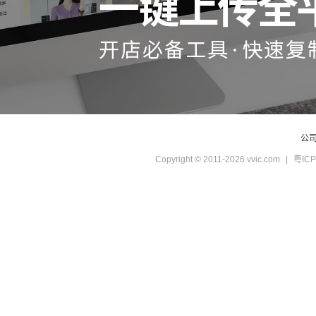
公
Copyright © 2011-2026 vvic.com
|
粤ICP