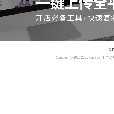
公
Copyright © 2011-2026 vvic.com
|
粤ICP