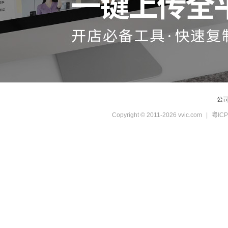
公
Copyright © 2011-2026 vvic.com
|
粤ICP