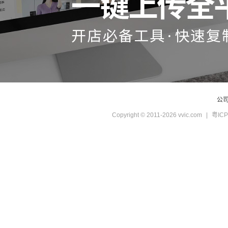
公
Copyright © 2011-2026 vvic.com
|
粤ICP