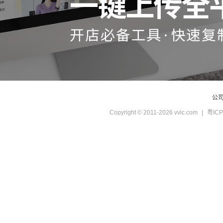
公
Copyright © 2011-2026 vvic.com
|
粤ICP