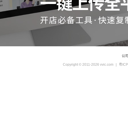
公
Copyright © 2011-2026 vvic.com
|
粤ICP