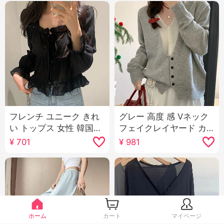
フレンチ ユニーク きれ
グレー 高度 感 Vネック
い トップス 女性 韓国
フェイクレイヤード カ
chic 秋 新品 スイート レ
シミア セーター女 早い
¥
701
¥
981
ース 優しさ 風 シャツ カ
秋 ショート丈 ルーズフ
バー 肉 シャツ
ィット ルーズ 風 ニット
セーター トップス
ホーム
カート
マイページ