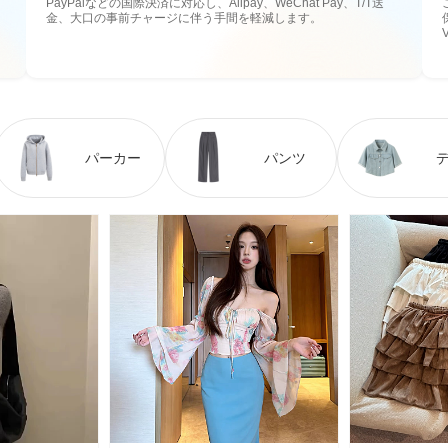
PayPalなどの国際決済に対応し、Alipay、WeChat Pay、T/T送
金、大口の事前チャージに伴う手間を軽減します。
パーカー
パンツ