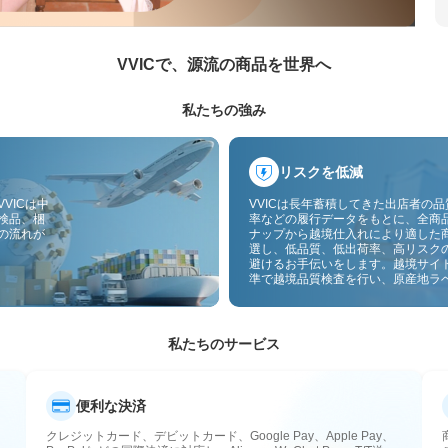
VVICで、源流の商品を世界へ
私たちの強み
リスクを低減
VICは中
VVICは長年蓄積してきた出店者の
検品、梱
率などの履行データをもとに、全商
の流れが
ナップから越境仕入れにより適した
選し、低品質、低出荷率、高リスク
避けるお手伝いをします。越境サイ
準で越境品質検査を行い、原産地ラ
付することで、品質、通関、アフタ
スのリスクをさらに抑えます。
私たちのサービス
便利な決済
クレジットカード、デビットカード、Google Pay、Apple Pay、