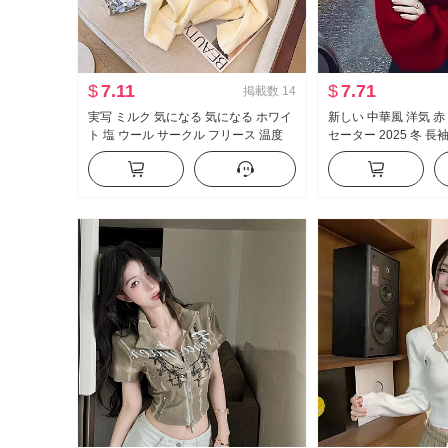
$
7.11
$
7.71
掲載数
14
実写 ミルク 気になる 気になる ホワイ
新しい 中華風 洋気 赤
ト 塩 ウール サークル フリース 温度
セーター 2025 冬 
ソフト もちもち ルーズフィット セー
ソフト もちもち 新年 
ター女 秋冬 厚手 ルーズ 風 トップス
ーター