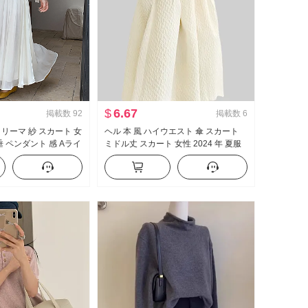
$
6.67
掲載数
92
掲載数
6
トリーマ 紗 スカート 女
ヘル 本 風 ハイウエスト 傘 スカート
垂 ペンダント 感 Aライ
ミドル丈 スカート 女性 2024 年 夏服
チュールスカート スリ
新品 フレンチ Aラインスカート スリ
振り スカート
ム効果 カバー 股