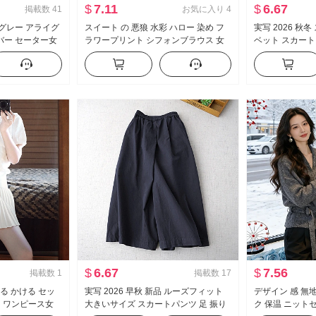
$
7.11
$
6.67
掲載数
41
お気に入り
4
 グレー アライグ
スイート の 悪狼 水彩 ハロー 染め フ
実写 2026 秋
バー セーター女
ラワープリント シフォンブラウス 女
ベット スカート
ット 巨大 美しい
性の方 襟 デザイン 感 スリム効果 打つ
引き出し ロープ
一括 シャツ トップス
ト
$
6.67
$
7.56
掲載数
1
掲載数
17
着る かける セッ
実写 2026 早秋 新品 ルーズフィット
デザイン 感 無
イト ワンピース女
大きいサイズ スカートパンツ 足 振り
ク 保温 ニット