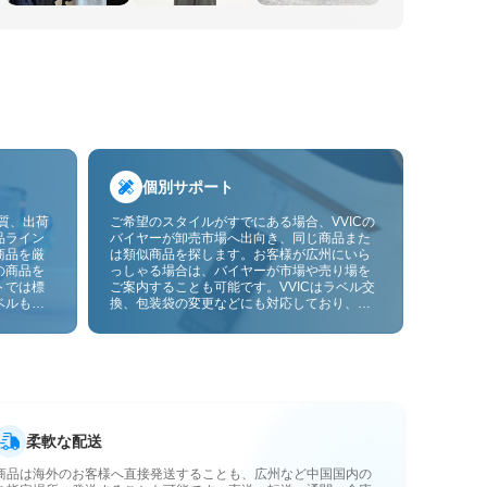
個別サポート
品質、出荷
ご希望のスタイルがすでにある場合、VVICの
品ライン
バイヤーが卸売市場へ出向き、同じ商品また
商品を厳
は類似商品を探します。お客様が広州にいら
の商品を
っしゃる場合は、バイヤーが市場や売り場を
トでは標
ご案内することも可能です。VVICはラベル交
ベルも貼
換、包装袋の変更などにも対応しており、今
ーサービ
後は画像やサンプルによるOEMカスタマイズ
にも対応予定です。仕入れをお客様のビジネ
スにより合ったサプライチェーン能力へと高
めます。
柔軟な配送
商品は海外のお客様へ直接発送することも、広州など中国国内の