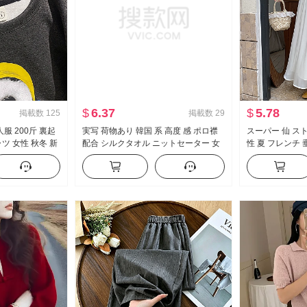
$
6.37
$
5.78
掲載数
125
掲載数
29
服 200斤 裏起
実写 荷物あり 韓国 系 高度 感 ポロ襟
スーパー 仙 ス
ツ 女性 秋冬 新
配合 シルクタオル ニットセーター 女
性 夏 フレンチ 
ズフィット クル
性 秋 オープンカラー エレガント 長袖
ンスカート 紗 
ス
トップス
ム効果 万能 大