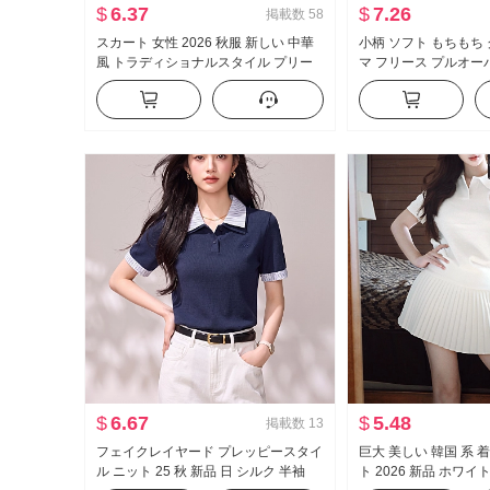
$
6.37
$
7.26
掲載数
58
スカート 女性 2026 秋服 新しい 中華
小柄 ソフト もちもち
風 トラディショナルスタイル プリー
マ フリース プルオー
ツスカート ミドル丈 ヴィンテージ カ
冬 ルーズ ルーズフィ
バー 腹 カバー 股 スーツ スカート 女
万能 ニット トップス
性
$
6.67
$
5.48
掲載数
13
フェイクレイヤード プレッピースタイ
巨大 美しい 韓国 系 
ル ニット 25 秋 新品 日 シルク 半袖
ト 2026 新品 ホワ