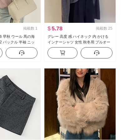
$
5.78
掲載数
1
掲載数
25
26 早秋 ウール 馬の海
グレー 高度 感 ハイネック 内 かける
2 バックル 半袖 ニッ
インナーシャツ 女性 秋冬用 プルオー
ター 万能 トップス コ
バーセーター 長袖 ニットセーター 中
襟 トップス