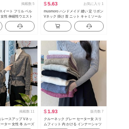
$
5.63
掲載数
5
お気に入り
1
冬 スイート フリル ベル
musmoro ハンドメイド 縫い 定 リボン
 女性 伸縮性ウエスト
Vネック 掛け 首 ニット キャミソール
 フリル ケーキスカー
セットアップ 女性 菱 チェック柄 カー
ディガン ツーピースセット
$
1.93
掲載数
11
販売数
7
地 レースアップ Vネッ
クルーネック グレー セーター女 スリ
セーター 女性 冬 ルーズ
ムフィット 内 かける インナーシャツ