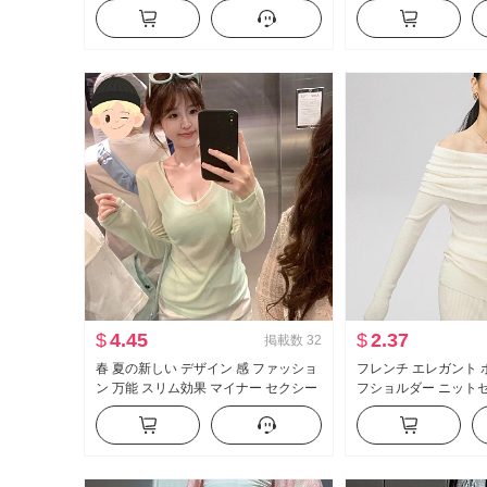
夏 プリーツ ハーフ 
トアップ
$
4.45
$
2.37
掲載数
32
春 夏の新しい デザイン 感 ファッショ
フレンチ エレガント 
ン 万能 スリム効果 マイナー セクシー
フショルダー ニットセ
美 背中 プラス 日焼け止め 長袖 薄手の
冬 2025 新品 セク
服
露 鎖骨 長袖 トップス