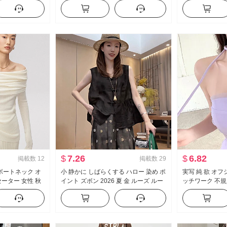
ミニスカート セッ
子 九分丈パンツ カジュアルパンツ ア
風 ルーズフィッ
ート 万能 ワイドパンツ
底打ち トップス
$
7.26
$
6.82
掲載数
12
掲載数
29
ボートネック オ
小 静かに しばらくする ハロー 染め ポ
実写 純 欲 オ
ーター 女性 秋
イント ズボン 2026 夏 金 ルーズ ルー
ッチワーク 不規
シー スリムフィット
ズフィット スリム効果 カジュアルパ
ラワー 項目 ベ
ンツ チャイニーズボタン トップス
プ ミニスカート