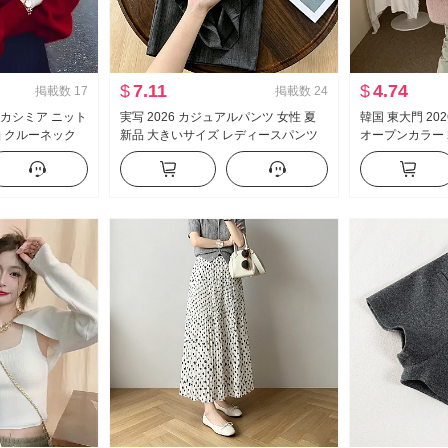
$
7.11
$
4.74
掲載数
17
掲載数
24
 カシミア ニット
実写 2026 カジュアルパンツ 女性 夏
韓国 東大門 20
長袖 クルーネック
新品 大きいサイズ レディースパンツ
オープンカラー 
赤 雰囲気 感 セ
ルーズ リネン ルーズフィット 太った
トセーター セー
mm ストレート 曲げナイフ ワイドパ
ート
ンツ