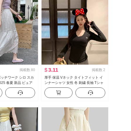
$
3.11
掲載数
80
掲載数
2
パッチワーク シロ スカ
厚手 保温 Vネック タイトフィット イ
025 春夏 新品 ピュア
ンナーシャツ 女性 冬 刺繍 長袖 Tシャ
レース レース Aライン
ツ プルオーバー トップス