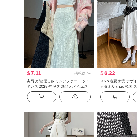
$
7.11
$
6.22
掲載数
74
実写 万能 優しさ ミンクファー ニット
2026 春夏 新品 デザ
ドレス 2025 年 秋冬 新品 ハイウエス
クタオル chao 韓国 
ト スリム効果 ミドル丈 A字 ロングス
縮性ウエスト ミドル丈
カート
ト