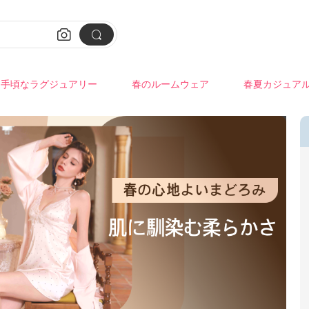


手頃なラグジュアリー
春のルームウェア
春夏カジュア