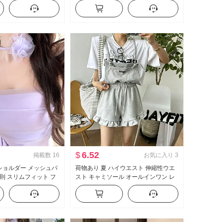
ト セーター 内 かける
秋冬 万能 スリムフィット 長袖 ニット
セーター トップス
$
6.52
掲載数
16
お気に入り
3
フショルダー メッシュパ
荷物あり 夏 ハイウエスト 伸縮性ウエ
則 スリムフィット フ
スト キャミソール オールインワン レ
ルト セクシー ベアトッ
ース ズボンの裾 カジュアルパンツ