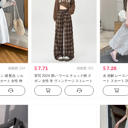
$
7.71
$
7.26
掲載数
164
掲載数
351
イン 感 配合 シル
実写 2024 厚い ウール チェック柄 ズ
水 溶解 レース
スカート 女性 伸
ボン 女性 冬 ヴィンテージ ストレート
ート スカート 2
 つぼみ スカー
カジュアルパンツ ルーズフィット 万
コットン 万能 
能 スリム効果 ワイドパンツ
スカート 女性