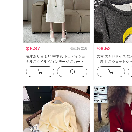
$
6.37
$
6.52
掲載数
216
在庫あり 新しい 中華風 トラディショ
実写 大きいサイズ 婦人
ナルスタイル ヴィンテージ スカート
毛厚手 スウェットシャ
女性 表示 やせている A振り子 ストレ
品 カートゥーン ルー
ート スカート 2025 春夏 ミドル丈 ス
ーネック 保温 トップ
カート