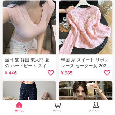
当日 髪 韓国 東大門 夏
韓国 系 スイート リボン
の ハートビート スイー
レース セーター女 2026
ト 薄いピンク Vネック
秋服 新品 ルーズフィッ
¥
446
¥
985
スリムフィット Tシャツ
ト デザイン 感 ショート
to059 囧
丈 長袖 ニットセーター
ホーム
カート
マイページ