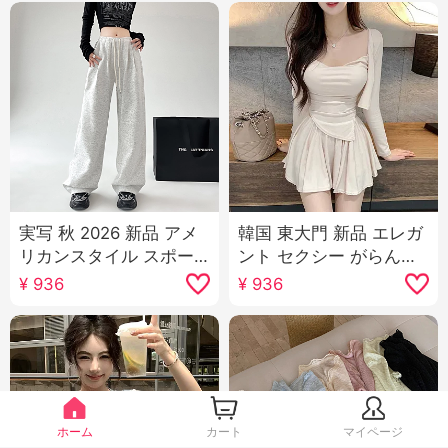
実写 秋 2026 新品 アメ
韓国 東大門 新品 エレガ
リカンスタイル スポー
ント セクシー がらんと
ツパンツ 女性 ハイウエ
する 襟 キャミソール シ
¥
936
¥
936
スト ワイド 脚 カジュア
ョート丈 カーディガン
ル ガード ズボン ダンス
スカート スリーピース
ジャズダンス ズボン 子
セットアップ 女性用
供
ホーム
カート
マイページ