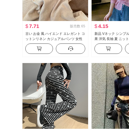
$
7.71
$
4.15
販売数
65
古い お金 風 ハイエンド エレガント コ
新品 Vネック シンプル
ットンリネン カジュアルパンツ 女性
果 洋気 長袖 夏 ニッ
春 夏 2026 新品 ルーズフィット スリ
洋気 無地 トップス
ム効果 軽薄 ストレートパンツ