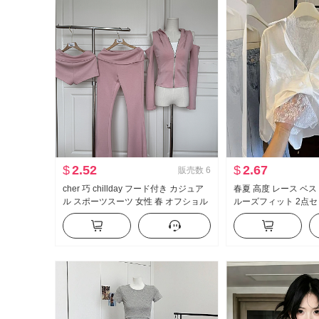
$
2.52
$
2.67
販売数
6
cher 巧 chillday フード付き カジュア
春夏 高度 レース ベス
ル スポーツスーツ 女性 春 オフショル
ルーズフィット 2点セ
ダー コート ベルボトム スリーピース
レッシュ