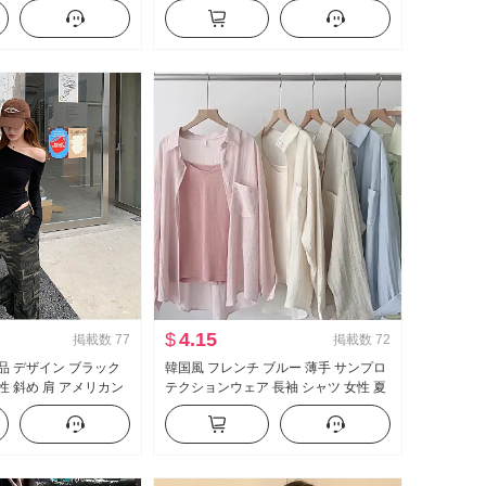
ツ カジュアル ルーズ
ン ケーキ ポンポン ベビーシャツ トッ
効果 スリム効果 スポ
プス
$
4.15
掲載数
77
掲載数
72
 新品 デザイン ブラック
韓国風 フレンチ ブルー 薄手 サンプロ
性 斜め 肩 アメリカン
テクションウェア 長袖 シャツ 女性 夏
ースタイル オフショ
服 ルーズフィット カジュアル ルーズ
ルダー トップス
長袖 シングル シャツ