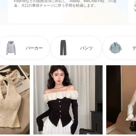
PayPalなどの国際決済に対応し、Alipay、WeChat Pay、T/T送
金、大口の事前チャージに伴う手間を軽減します。
パーカー
パンツ