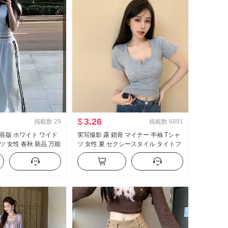
$
3.26
掲載数
29
掲載数
6891
延長版 ホワイト ワイド
実写撮影 露 鎖骨 マイナー 半袖 Tシャ
ツ 女性 春秋 新品 万能
ツ 女性 夏 セクシースタイル タイトフ
ュアル フロアレング
ィット 新品 ボタン デザイン 感 ショー
ト丈 トップス