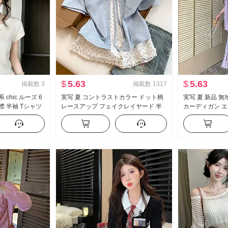
$
5.63
$
5.63
掲載数
3
掲載数
1317
chic ルーズ 6
実写 夏 コントラストカラー ドット柄
実写 夏 新品 
襟 半袖 Tシャツ
レースアップ フェイクレイヤード 半
カーディガン エ
ル 正 肩の上 服
袖 Tシャツ 女性 夏 新品 スイートスタ
シフォン フラワ
イル マイナー トップス
ス女 ツーピー