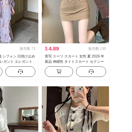
$
4.89
販売数
73
販売数
130
無地 シフォン 日焼け止め
実写 スーツ スカート 女性 夏 2026 年
レガント エレガント
新品 伸縮性 タイトスカート セクシー
ープリント ワンピー
セクシースタイル ハイウエスト A字
スセット
ミニスカート