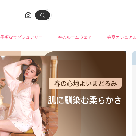


手頃なラグジュアリー
春のルームウェア
春夏カジュア