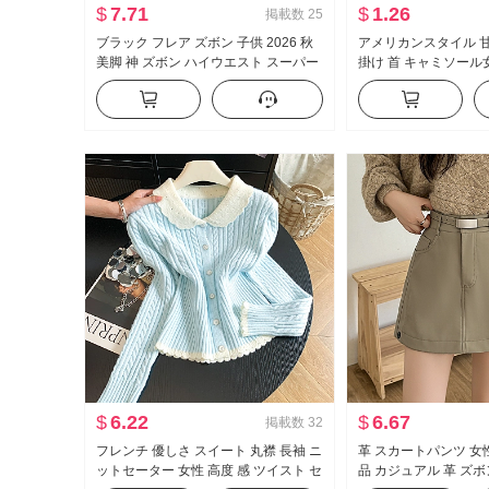
$
7.71
$
1.26
掲載数
25
ブラック フレア ズボン 子供 2026 秋
アメリカンスタイル 甘
美脚 神 ズボン ハイウエスト スーパー
掛け 首 キャミソール女
モデル ズボン スリムフィット 伸縮性
かける インナーシャ
カジュアル ラッパ スラックス
イル ニット ベアトッ
$
6.22
$
6.67
掲載数
32
フレンチ 優しさ スイート 丸襟 長袖 ニ
革 スカートパンツ 女性 
ットセーター 女性 高度 感 ツイスト セ
品 カジュアル 革 ズ