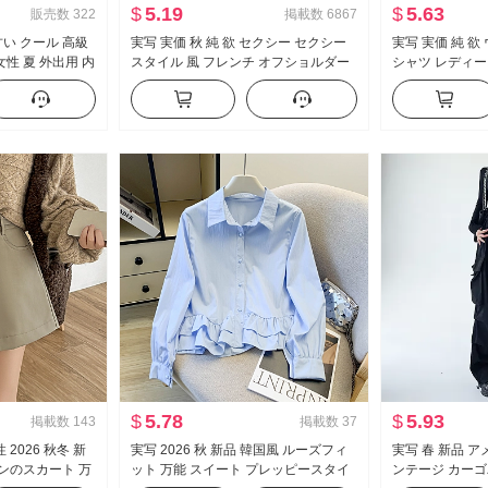
$
5.19
$
5.63
販売数
322
掲載数
6867
い クール 高級
実写 実価 秋 純 欲 セクシー セクシー
実写 実価 純 
性 夏 外出用 内
スタイル 風 フレンチ オフショルダー
シャツ レディー
ツ セクシースタ
長袖 Tシャツ 女性 フリル ウエストシ
ト セクシー タイ
プ トップス
ェイプ トップス
制服 キャリア 
$
5.78
$
5.93
掲載数
143
掲載数
37
2026 秋冬 新
実写 2026 秋 新品 韓国風 ルーズフィ
実写 春 新品 
ボンのスカート 万
ット 万能 スイート プレッピースタイ
ンテージ カーゴ