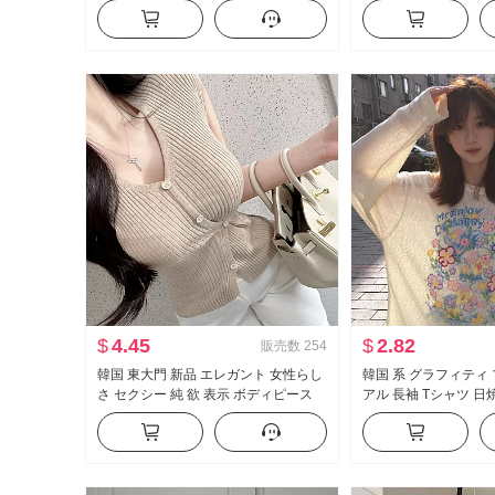
ーター スリムフィット スリム効果 ト
能 スカート PUレザ
ップス
ハイウエスト A字 ス
$
4.45
$
2.82
販売数
254
韓国 東大門 新品 エレガント 女性らし
韓国 系 グラフィティ
さ セクシー 純 欲 表示 ボディピース
アル 長袖 Tシャツ 日
側 系 バックル 半袖 ニット Tシャツ ト
ス 女性 春夏 ルーズフ
ップス
が冷たい 感 クルーネ