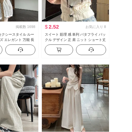
$
2.52
掲載数
1698
お気に入り
8
 セクシースタイル ルー
スイート 筋理 感 単列 バタフライ バッ
ズ エレガント 万能 長
クル デザイン 正 肩 ニット ショート丈
ト ブラウス キャミソー
半袖 万能 スリムフィット トップス
circle