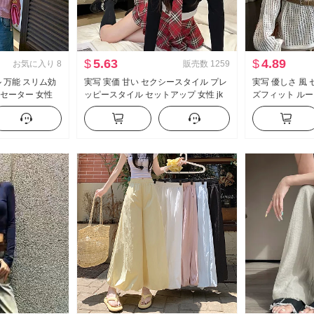
$
5.63
$
4.89
お気に入り
8
販売数
1259
 万能 スリム効
実写 実価 甘い セクシースタイル プレ
実写 優しさ 風
トセーター 女性
ッピースタイル セットアップ 女性 jk
ズフィット ルー
制服 フェイクレイヤード 純 欲 トップ
袖 レース ニッ
ス ハーフ スカートパンツ ツーピース
ル
セット