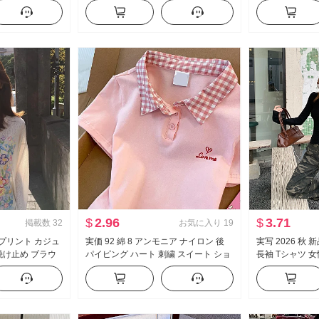
ー ミニスカート
ル フリル 長袖 シャツ レディーストッ
スト ワイドパン
カートパンツ
プス
フィット スリム
ーツパンツ
$
2.96
$
3.71
掲載数
32
お気に入り
19
 プリント カジュ
実価 92 綿 8 アンモニア ナイロン 後
実写 2026 秋
焼け止め ブラウ
パイピング ハート 刺繍 スイート ショ
長袖 Tシャツ 女
ィット ルーズ 風
ート丈 ポロ襟 Tシャツ スリムフィット
スタイル セクシ
ック トップス
小柄 トレンド
ルダー オフショ