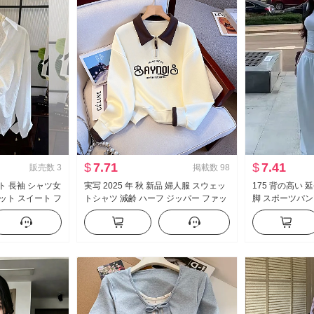
$
7.71
$
7.41
販売数
3
掲載数
98
ト 長袖 シャツ女
実写 2025 年 秋 新品 婦人服 スウェッ
175 背の高い 
ット スイート フ
トシャツ 減齢 ハーフ ジッパー ファッ
脚 スポーツパン
ション ポロ襟 カジュアル 万能 スリム
ストライプ カジ
効果
ス ズボン