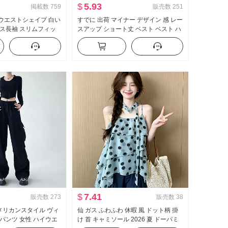
$
5.93
掲載数
759
販売数
251
欲 ウエストシェイプ 白い
すでに 出荷 マイナー デザイン 感 レー
ス長袖 スリムフィッ
スアップ ショート丈 ベスト ベスト ハ
トフィット シャツ ol
イウエスト 垂 感 ワイド 脚 カジュアル
作業服
パンツ セットアップ
$
7.41
販売数
273
販売数
38
アメリカンスタイル ヴィ
仙 ガス ふわふわ 休暇 風 ドット柄 掛
パンツ 女性 ハイウエ
け 首 キャミソール 2026 夏 ドーパミ