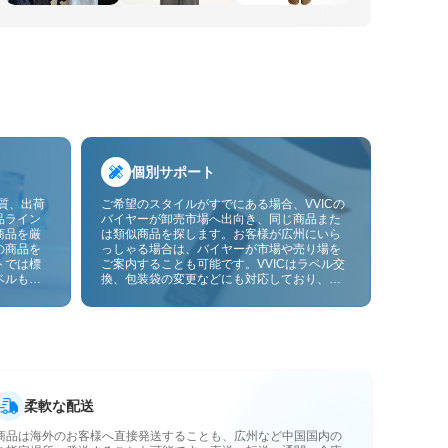
個別サポート
品質、出荷
ご希望のスタイルがすでにある場合、VVICの
品ライン
バイヤーが卸売市場へ出向き、同じ商品また
商品を厳
は類似商品を探します。お客様が広州にいら
の商品を
っしゃる場合は、バイヤーが市場や売り場を
トでは標
ご案内することも可能です。VVICはラベル交
ベルも貼
換、包装袋の変更などにも対応しており、今
ーサービ
後は画像やサンプルによるOEMカスタマイズ
にも対応予定です。仕入れをお客様のビジネ
スにより合ったサプライチェーン能力へと高
めます。
柔軟な配送
商品は海外のお客様へ直接発送することも、広州など中国国内の