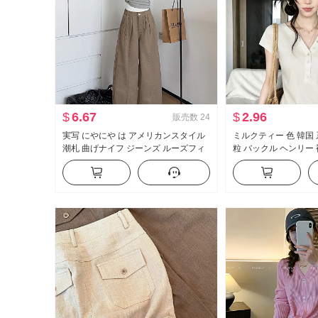
$
6.67
$
2.96
販売数
24
実写 にやにや は アメリカンスタイル
ミルクティー 色 韓国 系 
潮札 曲げナイフ ジーンズ ルーズフィ
粒 バックル ヘンリー 
ット ワイド 脚 カジュアル ズボン
女性 夏 薄手 カジュア