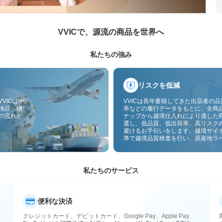
VVICで、源流の商品を世界へ
私たちの強み
リスクを低減
VICは中
VVICは長年蓄積してきた出店者の
検品、梱
率などの履行データをもとに、全商
の流れが
ナップから越境仕入れにより適した
選し、低品質、低出荷率、高リスク
避けるお手伝いをします。越境サイ
準で越境品質検査を行い、原産地ラ
付することで、品質、通関、アフタ
スのリスクをさらに抑えます。
私たちのサービス
便利な決済
クレジットカード、デビットカード、Google Pay、Apple Pay、