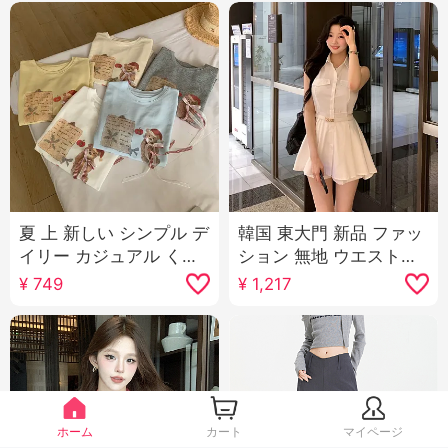
夏 上 新しい シンプル デ
韓国 東大門 新品 ファッ
イリー カジュアル くま
ション 無地 ウエストシ
パターン リボン ルーズ
ェイプ セクシー 表示 ボ
¥
749
¥
1,217
フィット マイナー 半袖
ディピース ミドル丈 シ
Tシャツ 韓国風 ニット
ャツ ショートパンツ セ
トップス
ットアップ 女性用
ホーム
カート
マイページ