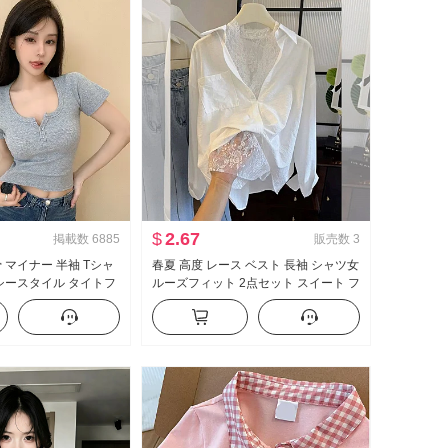
$
2.67
掲載数
6885
販売数
3
 マイナー 半袖 Tシャ
春夏 高度 レース ベスト 長袖 シャツ女
クシースタイル タイトフ
ルーズフィット 2点セット スイート フ
タン デザイン 感 ショー
レッシュ