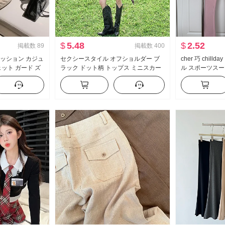
$
5.48
$
2.52
掲載数
89
掲載数
400
ァッション カジュ
セクシースタイル オフショルダー ブ
cher 巧 chil
ット ガード ズ
ラック ドット柄 トップス ミニスカー
ル スポーツスー
トアップ スポー
ト セットアップ ストラップ チェック
ダー コート ベ
ド
柄 つぼみ スカート ヴィンテージ チェ
ック柄スカート