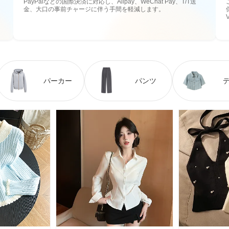
PayPalなどの国際決済に対応し、Alipay、WeChat Pay、T/T送
金、大口の事前チャージに伴う手間を軽減します。
パーカー
パンツ