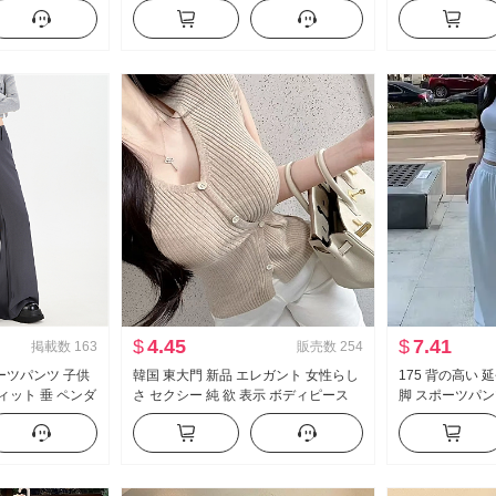
ツ レディーストッ
イウエスト 垂 感 ワイド 脚 カジュアル
袖 レース ニッ
パンツ セットアップ
ル
$
4.45
$
7.41
掲載数
163
販売数
254
ーツパンツ 子供
韓国 東大門 新品 エレガント 女性らし
175 背の高い 
ィット 垂 ペンダ
さ セクシー 純 欲 表示 ボディピース
脚 スポーツパン
ジュアル フレア ワ
側 系 バックル 半袖 ニット Tシャツ ト
ストライプ カジ
ップス
ス ズボン