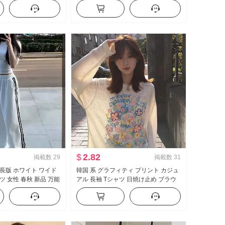
ト ブラウス キャミソー
ン ケーキ ポンポン ベビーシャツ トッ
プス
$
2.82
掲載数
29
掲載数
31
延長版 ホワイト ワイド
韓国 系 グラフィティ プリント カジュ
ツ 女性 春秋 新品 万能
アル 長袖 Tシャツ 日焼け止め ブラウ
ュアル フロアレング
ス 女性 春夏 ルーズフィット ルーズ 風
が冷たい 感 クルーネック トップス