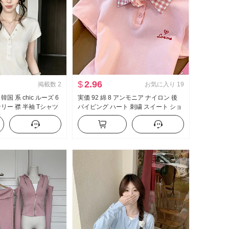
$
2.96
掲載数
2
お気に入り
19
国 系 chic ルーズ 6
実価 92 綿 8 アンモニア ナイロン 後
リー 襟 半袖 Tシャツ
パイピング ハート 刺繍 スイート ショ
ジュアル 正 肩の上 服
ート丈 ポロ襟 Tシャツ スリムフィット
小柄 トレンド