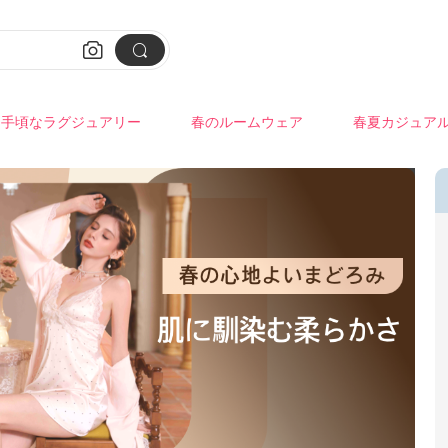


手頃なラグジュアリー
春のルームウェア
春夏カジュア