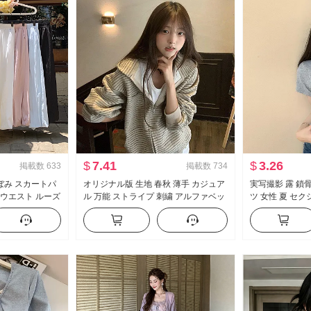
$
7.41
$
3.26
掲載数
633
掲載数
734
ぼみ スカートパ
オリジナル版 生地 春秋 薄手 カジュア
実写撮影 露 鎖骨
イウエスト ルーズ
ル 万能 ストライプ 刺繍 アルファベッ
ツ 女性 夏 セ
垂 感 バルーンパ
ト スウェットシャツ コート
ィット 新品 ボ
ドパンツ
ト丈 トップス