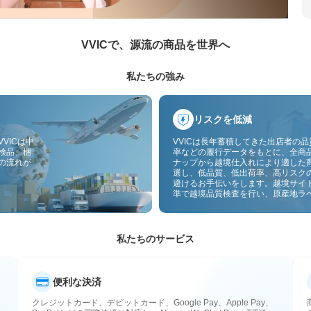
VVICで、源流の商品を世界へ
私たちの強み
リスクを低減
VICは中
VVICは長年蓄積してきた出店者の
検品、梱
率などの履行データをもとに、全商
の流れが
ナップから越境仕入れにより適した
選し、低品質、低出荷率、高リスク
避けるお手伝いをします。越境サイ
準で越境品質検査を行い、原産地ラ
付することで、品質、通関、アフタ
スのリスクをさらに抑えます。
私たちのサービス
便利な決済
クレジットカード、デビットカード、Google Pay、Apple Pay、