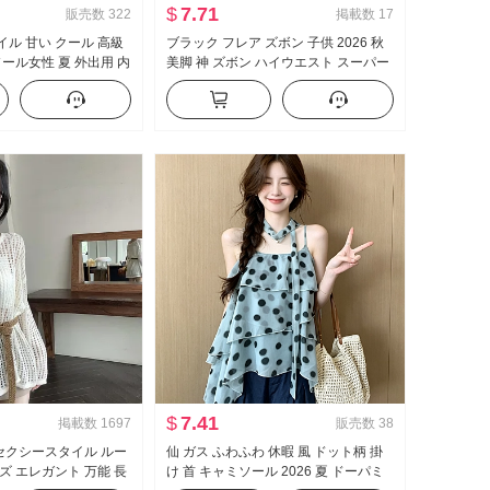
$
7.71
販売数
322
掲載数
17
ル 甘い クール 高級
ブラック フレア ズボン 子供 2026 秋
ソール女性 夏 外出用 内
美脚 神 ズボン ハイウエスト スーパー
シャツ セクシースタ
モデル ズボン スリムフィット 伸縮性
アトップ トップス
カジュアル ラッパ スラックス
$
7.41
掲載数
1697
販売数
38
 セクシースタイル ルー
仙 ガス ふわふわ 休暇 風 ドット柄 掛
ズ エレガント 万能 長
け 首 キャミソール 2026 夏 ドーパミ