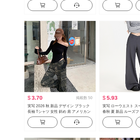
ット ワイド 脚 カジュアル ズボン
ル フリル 長袖 シャ
プス
$
3.70
$
5.93
掲載数
50
実写 2026 秋 新品 デザイン ブラック
実写 ローウエスト ス
長袖 Tシャツ 女性 斜め 肩 アメリカン
春秋 夏 新品 ルーズフ
スタイル セクシースタイル オフショ
ント 感 bf ルーズ カ
ルダー オフショルダー トップス
イドパンツ