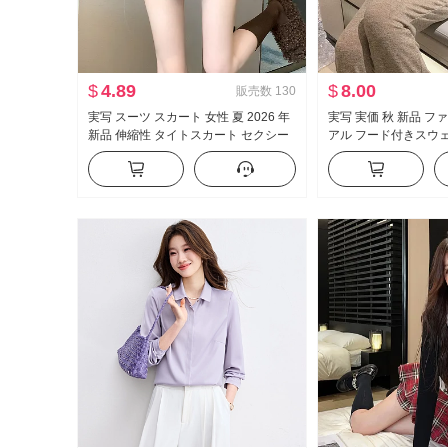
$
4.89
$
8.00
販売数
130
実写 スーツ スカート 女性 夏 2026 年
実写 実価 秋 新品 フ
新品 伸縮性 タイトスカート セクシー
アル フード付きスウェ
セクシースタイル ハイウエスト A字
ボン スリム効果 セッ
ミニスカート
ツスーツ 女性 トレン