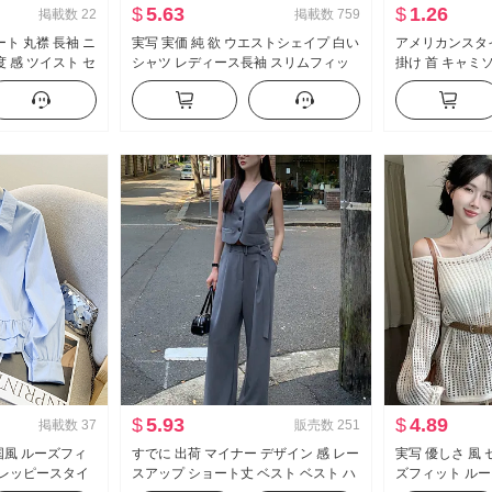
$
5.63
$
1.26
掲載数
22
掲載数
759
ト 丸襟 長袖 ニ
実写 実価 純 欲 ウエストシェイプ 白い
アメリカンスタイ
 感 ツイスト セ
シャツ レディース長袖 スリムフィッ
掛け 首 キャミ
 スリム効果 ト
ト セクシー タイトフィット シャツ ol
かける インナー
制服 キャリア 作業服
イル ニット ベ
$
5.93
$
4.89
掲載数
37
販売数
251
韓国風 ルーズフィ
すでに 出荷 マイナー デザイン 感 レー
実写 優しさ 風
プレッピースタイ
スアップ ショート丈 ベスト ベスト ハ
ズフィット ルー