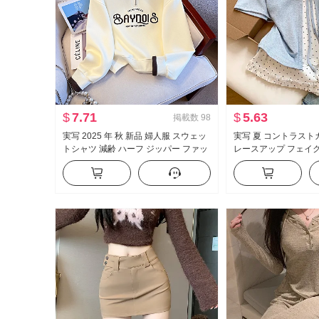
$
7.71
$
5.63
掲載数
98
実写 2025 年 秋 新品 婦人服 スウェッ
実写 夏 コントラスト
トシャツ 減齢 ハーフ ジッパー ファッ
レースアップ フェイ
ション ポロ襟 カジュアル 万能 スリム
袖 Tシャツ 女性 夏 
効果
イル マイナー トップ