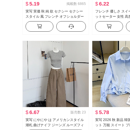
$
5.19
$
6.22
掲載数
6865
実写 実価 秋 純 欲 セクシー セクシー
フレンチ 優しさ スイー
スタイル 風 フレンチ オフショルダー
ットセーター 女性 高度
長袖 Tシャツ 女性 フリル ウエストシ
ーター スリムフィット
ェイプ トップス
ップス
$
6.67
$
5.78
販売数
23
実写 にやにや は アメリカンスタイル
実写 2026 秋 新品 
潮札 曲げナイフ ジーンズ ルーズフィ
ット 万能 スイート 