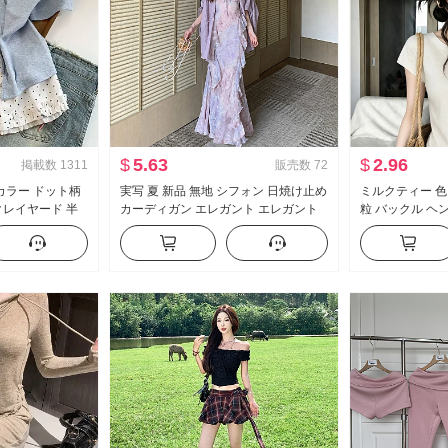
$
5.63
$
2.96
掲載数
1311
販売数
72
カラー ドット柄
実写 夏 新品 無地 シフォン 日焼け止め
ミルクティー 色 韓
クレイヤード 半
カーディガン エレガント エレガント
粒 バックル ヘン
新品 スイートスタ
シフォン フラワープリント ワンピー
女性 夏 薄手 カ
ス
ス女 ツーピースセット