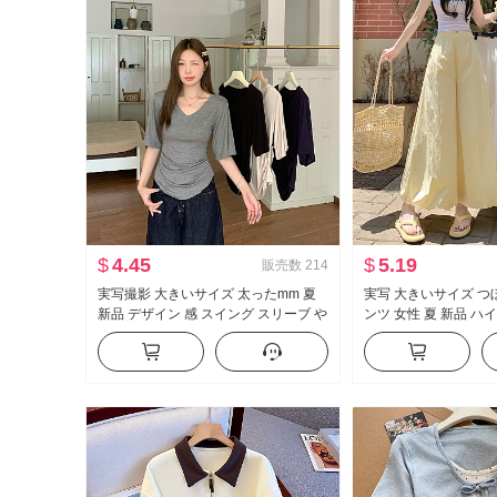
$
4.45
$
5.19
販売数
214
実写撮影 大きいサイズ 太ったmm 夏
実写 大きいサイズ つ
新品 デザイン 感 スイング スリーブ や
ンツ 女性 夏 新品 ハ
せている t カジュアル スリム効果 スリ
フィット スリム効果 
ムフィット 底打ち トップス
ンツ カジュアル ワイ