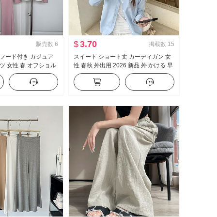
$
3.70
販売数
6
掲載数
15
lday フード付き カジュア
スイート ショート丈 カーディガン 女
ツ 女性 春 オフショル
性 春秋 外出用 2026 新品 外 かける 早
ルボトム スリーピース
秋 chic 今年は ポップ の ニット コート