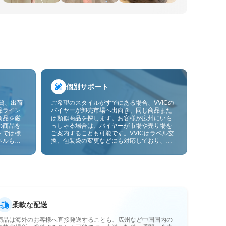
個別サポート
品質、出荷
ご希望のスタイルがすでにある場合、VVICの
品ライン
バイヤーが卸売市場へ出向き、同じ商品また
商品を厳
は類似商品を探します。お客様が広州にいら
の商品を
っしゃる場合は、バイヤーが市場や売り場を
トでは標
ご案内することも可能です。VVICはラベル交
ベルも貼
換、包装袋の変更などにも対応しており、今
ーサービ
後は画像やサンプルによるOEMカスタマイズ
にも対応予定です。仕入れをお客様のビジネ
スにより合ったサプライチェーン能力へと高
めます。
柔軟な配送
商品は海外のお客様へ直接発送することも、広州など中国国内の