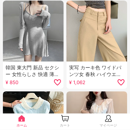
韓国 東大門 新品 セクシ
実写 カーキ色 ワイドパ
ー 女性らしさ 快適 薄手
ンツ女 春秋 ハイウエス
日焼け止め オープン シ
ト 垂 感 狭い 版 スリム
¥
850
¥
1,062
ャツ キャミソール スカ
効果 スーツパンツ カジ
ートスーツ 女性
ュアル ストレートパン
ツ
ホーム
カート
マイページ