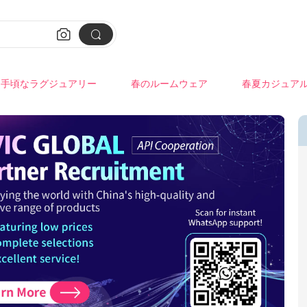


手頃なラグジュアリー
春のルームウェア
春夏カジュア