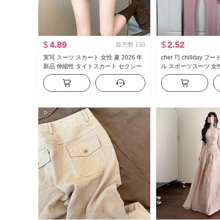
$
4.89
$
2.52
販売数
130
実写 スーツ スカート 女性 夏 2026 年
cher 巧 chillday
新品 伸縮性 タイトスカート セクシー
ル スポーツスーツ 女
セクシースタイル ハイウエスト A字
ダー コート ベルボト
ミニスカート