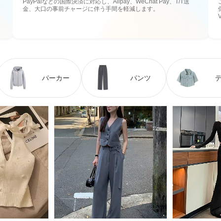
PayPalなどの国際決済に対応し、Alipay、WeChat Pay、T/T送
金、大口の事前チャージに伴う手間を軽減します。
パーカー
パンツ