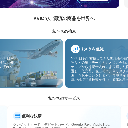
VVICで、源流の商品を世界へ
私たちの強み
リスクを低減
VICは中
VVICは長年蓄積してきた出店者の
検品、梱
率などの履行データをもとに、全商
の流れが
ナップから越境仕入れにより適した
選し、低品質、低出荷率、高リスク
避けるお手伝いをします。越境サイ
準で越境品質検査を行い、原産地ラ
付することで、品質、通関、アフタ
スのリスクをさらに抑えます。
私たちのサービス
便利な決済
クレジットカード、デビットカード、Google Pay、Apple Pay、