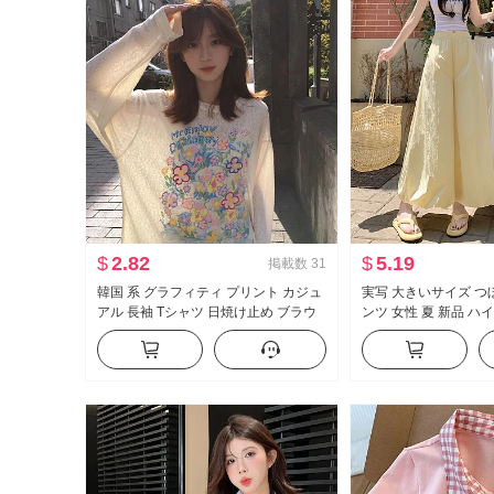
$
2.82
$
5.19
掲載数
31
韓国 系 グラフィティ プリント カジュ
実写 大きいサイズ つ
アル 長袖 Tシャツ 日焼け止め ブラウ
ンツ 女性 夏 新品 ハ
ス 女性 春夏 ルーズフィット ルーズ 風
フィット スリム効果 
が冷たい 感 クルーネック トップス
ンツ カジュアル ワイ