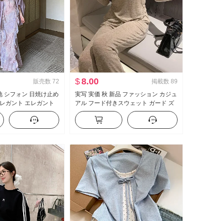
$
8.00
販売数
72
掲載数
89
無地 シフォン 日焼け止め
実写 実価 秋 新品 ファッション カジュ
レガント エレガント
アル フード付きスウェット ガード ズ
ープリント ワンピー
ボン スリム効果 セットアップ スポー
スセット
ツスーツ 女性 トレンド