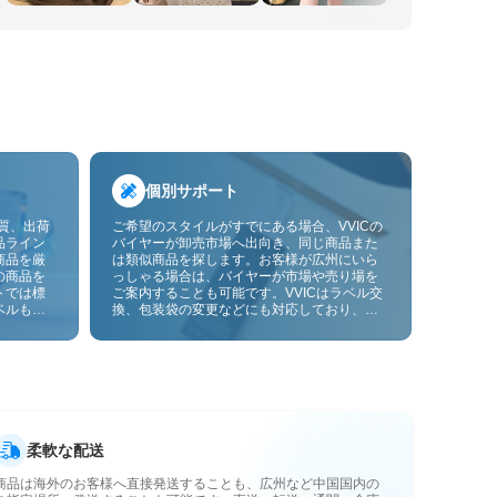
個別サポート
品質、出荷
ご希望のスタイルがすでにある場合、VVICの
品ライン
バイヤーが卸売市場へ出向き、同じ商品また
商品を厳
は類似商品を探します。お客様が広州にいら
の商品を
っしゃる場合は、バイヤーが市場や売り場を
トでは標
ご案内することも可能です。VVICはラベル交
ベルも貼
換、包装袋の変更などにも対応しており、今
ーサービ
後は画像やサンプルによるOEMカスタマイズ
にも対応予定です。仕入れをお客様のビジネ
スにより合ったサプライチェーン能力へと高
めます。
柔軟な配送
商品は海外のお客様へ直接発送することも、広州など中国国内の