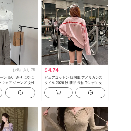
$
4.74
お気に入り
75
ーン 高い 通り にやに
ピュアコットン 韓国風 アメリカンス
ークウェア ジーンズ 女性
タイル 2026 秋 新品 長袖 Tシャツ 女
ル ヴィンテージ ル
性 ルーズフィット ミドル丈 ピンク ア
ロアレングス カジュ
ルファベット セクシースタイル トッ
プス