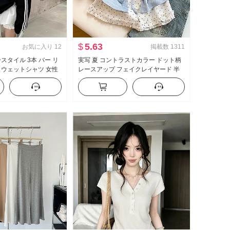
$
5.63
お気に入り
12
掲載数
1311
スタイル 3本 バー リ
実写 夏 コントラストカラー ドット柄
スウェットシャツ 女性
レースアップ フェイクレイヤード 半
ット スリム効果 スポ
袖 Tシャツ 女性 夏 新品 スイートスタ
ネック トップス コート
イル マイナー トップス