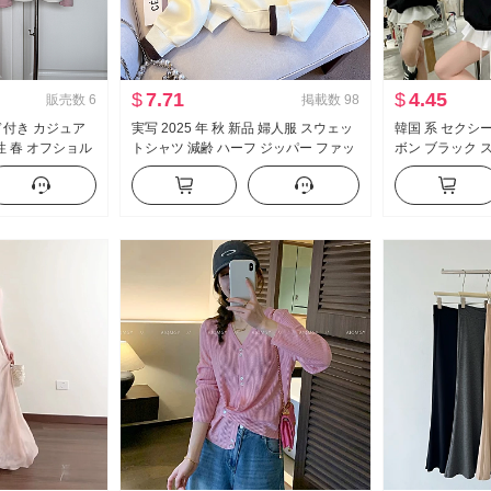
$
7.71
$
4.45
販売数
6
掲載数
98
 フード付き カジュア
実写 2025 年 秋 新品 婦人服 スウェッ
韓国 系 セクシー
性 春 オフショル
トシャツ 減齢 ハーフ ジッパー ファッ
ボン ブラック 
ム スリーピース
ション ポロ襟 カジュアル 万能 スリム
春秋 ルーズフィ
効果
ーツ 風 クルー