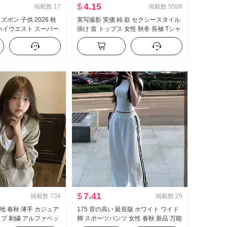
$
4.15
掲載数
17
掲載数
5508
ズボン 子供 2026 秋
実写撮影 実価 純 欲 セクシースタイル
 ハイウエスト スーパー
掛け 首 トップス 女性 秋冬 長袖 Tシャ
スリムフィット 伸縮性
ツ 高度 感 表示 ボディピース 内 かけ
パ スラックス
る インナーシャツ
$
7.41
掲載数
734
掲載数
29
地 春秋 薄手 カジュア
175 背の高い 延長版 ホワイト ワイド
イプ 刺繍 アルファベッ
脚 スポーツパンツ 女性 春秋 新品 万能