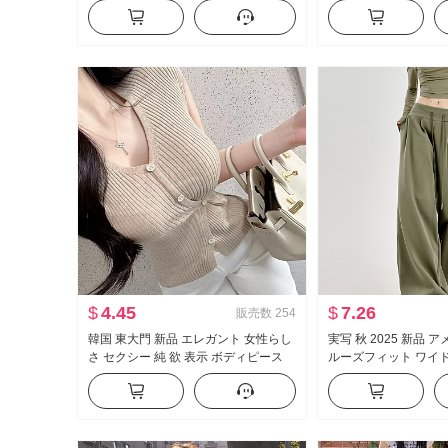
ーター スリムフィット スリム効果 ト
ル フリル 長袖 シャ
ップス
プス
$
4.45
$
7.26
販売数
254
韓国 東大門 新品 エレガント 女性らし
実写 秋 2025 新品
さ セクシー 純 欲 表示 ボディピース
ルーズフィット ワイ
側 系 バックル 半袖 ニット Tシャツ ト
ウエスト 引き出し ロ
ップス
パンツ ルーズ 垂 感