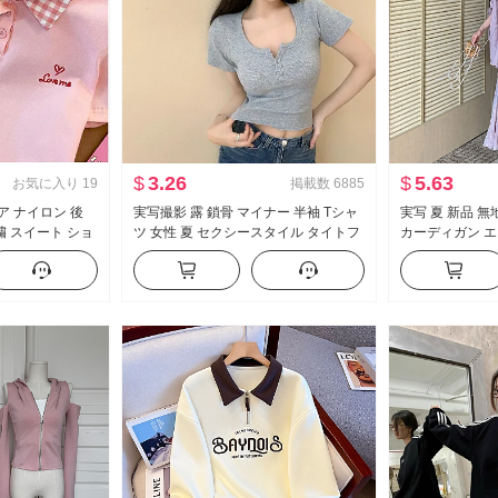
$
3.26
$
5.63
お気に入り
19
掲載数
6885
ニア ナイロン 後
実写撮影 露 鎖骨 マイナー 半袖 Tシャ
実写 夏 新品 
繍 スイート ショ
ツ 女性 夏 セクシースタイル タイトフ
カーディガン エ
ツ スリムフィット
ィット 新品 ボタン デザイン 感 ショー
シフォン フラワ
ト丈 トップス
ス女 ツーピー