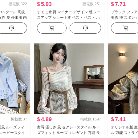
$
5.93
$
7.71
販売数
322
販売数
251
い クール 高級
すでに 出荷 マイナー デザイン 感 レー
ブラック フレア 
性 夏 外出用 内
スアップ ショート丈 ベスト ベスト ハ
美脚 神 ズボン
ツ セクシースタ
イウエスト 垂 感 ワイド 脚 カジュアル
モデル ズボン 
プ トップス
パンツ セットアップ
カジュアル ラッ
$
4.89
$
7.41
掲載数
37
掲載数
1697
韓国風 ルーズフィ
実写 優しさ 風 セクシースタイル ルー
オリジナル版 生
プレッピースタイ
ズフィット ルーズ エレガント 万能 長
ル 万能 ストラ