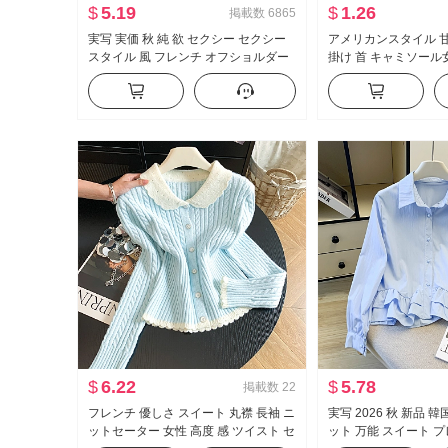
$
5.19
$
1.26
掲載数
6865
実写 実価 秋 純 欲 セクシー セクシー
アメリカンスタイル 甘
スタイル 風 フレンチ オフショルダー
掛け 首 キャミソール女
長袖 Tシャツ 女性 フリル ウエストシ
かける インナーシャ
ェイプ トップス
イル ニット ベアトッ
$
6.22
$
5.78
掲載数
22
フレンチ 優しさ スイート 丸襟 長袖 ニ
実写 2026 秋 新品 
ットセーター 女性 高度 感 ツイスト セ
ット 万能 スイート 