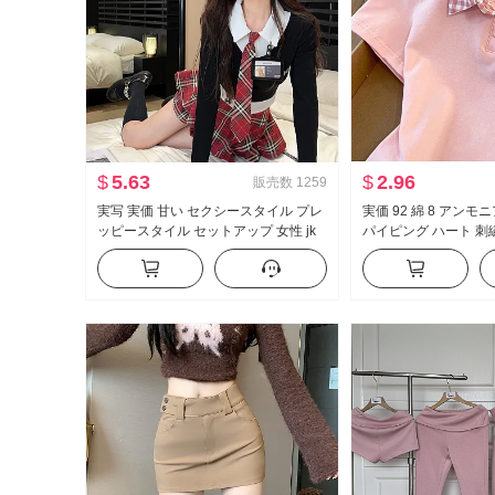
$
5.63
$
2.96
販売数
1259
実写 実価 甘い セクシースタイル プレ
実価 92 綿 8 アンモ
ッピースタイル セットアップ 女性 jk
パイピング ハート 刺
制服 フェイクレイヤード 純 欲 トップ
ート丈 ポロ襟 Tシャ
ス ハーフ スカートパンツ ツーピース
小柄 トレンド
セット