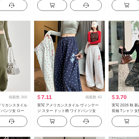
ツ レディーストッ
袖 レース ニット ブラウス キャミソー
ト スウェットシ
ル
$
7.11
$
3.70
掲載数
366
掲載数
40
 アメリカンスタイル
実写 アメリカンスタイル ヴィンテー
実写 2026 秋
ドパンツ女 ロー
ジ スター ドット柄 ワイドパンツ女
長袖 Tシャツ 女
ープ カジュアル
2026 秋 新品 ファッション ルーズフィ
スタイル セクシ
 スポーツパンツ
ット スリム効果 カジュアルパンツ
ルダー オフショ