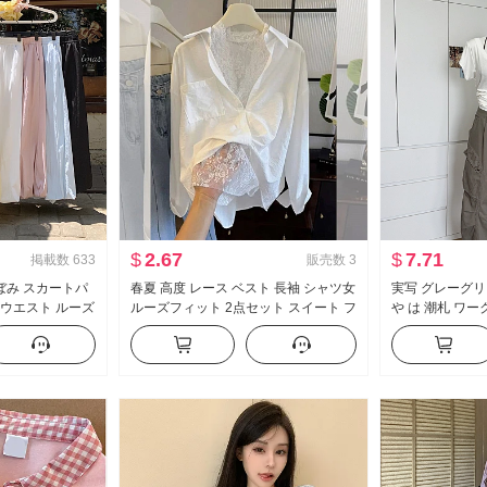
$
2.67
$
7.71
掲載数
633
販売数
3
ぼみ スカートパ
春夏 高度 レース ベスト 長袖 シャツ女
実写 グレーグリ
イウエスト ルーズ
ルーズフィット 2点セット スイート フ
や は 潮札 ワ
垂 感 バルーンパ
レッシュ
アメリカンスタイ
ドパンツ
ーズフィット フ
アル ズボン