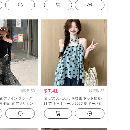
ャツ コート
ストライプ カジュアル フロアレング
ス ズボン
$
7.41
掲載数
50
販売数
38
 新品 デザイン ブラック
仙 ガス ふわふわ 休暇 風 ドット柄 掛
性 斜め 肩 アメリカン
け 首 キャミソール 2026 夏 ドーパミ
ースタイル オフショ
ン ケーキ ポンポン ベビーシャツ トッ
ルダー トップス
プス