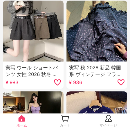
実写 ウール ショートパ
実写 秋 2026 新品 韓国
ンツ 女性 2026 秋冬 新
系 ヴィンテージ フラワ
品 ハイウエスト ワイド
ープリント スカート 女
¥
983
¥
936
パンツ 無地 ブーツカッ
性 ハイウエスト Aライ
トパンツ シンプル カジ
ンスカート カジュアル
ュアル ズボン
ルーズ 風 ロングスカー
ト
ホーム
カート
マイページ