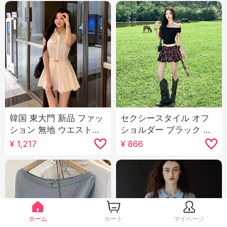
韓国 東大門 新品 ファッ
セクシースタイル オフ
ション 無地 ウエストシ
ショルダー ブラック ド
ェイプ セクシー 表示 ボ
ット柄 トップス ミニス
¥
1,217
¥
866
ディピース ミドル丈 シ
カート セットアップ ス
ャツ ショートパンツ セ
トラップ チェック柄 つ
ットアップ 女性用
ぼみ スカート ヴィンテ
ージ チェック柄スカー
ト
ホーム
カート
マイページ