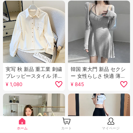
実写 秋 新品 重工業 刺繍
韓国 東大門 新品 セクシ
プレッピースタイル 洋
ー 女性らしさ 快適 薄手
気 カジュアル 万能 ピュ
日焼け止め オープン シ
¥
1,080
¥
845
アコットン 長袖 シャツ
ャツ キャミソール スカ
女 コート
ートスーツ 女性
ホーム
カート
マイページ