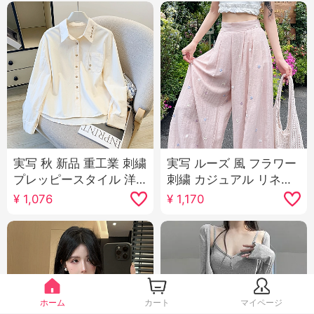
実写 秋 新品 重工業 刺繍
実写 ルーズ 風 フラワー
プレッピースタイル 洋
刺繍 カジュアル リネン
気 カジュアル 万能 ピュ
ワイドパンツ女 2025 夏
¥
1,076
¥
1,170
アコットン 長袖 シャツ
新品 ルーズフィット ス
女 コート
リム効果 ストレートパ
ンツ
ホーム
カート
マイページ