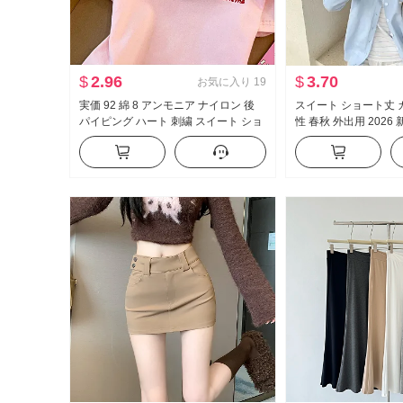
$
2.96
$
3.70
お気に入り
19
実価 92 綿 8 アンモニア ナイロン 後
スイート ショート丈 
パイピング ハート 刺繍 スイート ショ
性 春秋 外出用 2026 
ート丈 ポロ襟 Tシャツ スリムフィット
秋 chic 今年は ポッ
小柄 トレンド