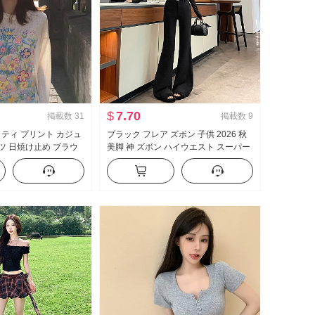
$
7.70
掲載数
31
掲載数
9
ィティ プリント カジュ
ブラック フレア ズボン 子供 2026 秋
ャツ 日焼け止め ブラウ
美脚 神 ズボン ハイウエスト スーパー
ルーズフィット ルーズ 風
モデル ズボン スリムフィット 伸縮性
ルーネック トップス
カジュアル ラッパ スラックス