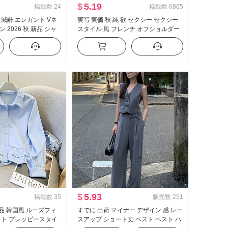
$
5.19
掲載数
24
掲載数
6865
 減齢 エレガント Vネ
実写 実価 秋 純 欲 セクシー セクシー
 2026 秋 新品 シャ
スタイル 風 フレンチ オフショルダー
ョン シンプル セータ
長袖 Tシャツ 女性 フリル ウエストシ
ェイプ トップス
$
5.93
掲載数
35
販売数
251
 新品 韓国風 ルーズフィ
すでに 出荷 マイナー デザイン 感 レー
ート プレッピースタイ
スアップ ショート丈 ベスト ベスト ハ