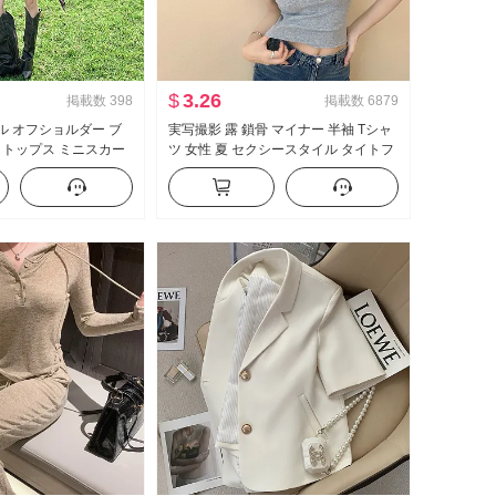
$
3.26
掲載数
398
掲載数
6879
 オフショルダー ブ
実写撮影 露 鎖骨 マイナー 半袖 Tシャ
 トップス ミニスカー
ツ 女性 夏 セクシースタイル タイトフ
 ストラップ チェック
ィット 新品 ボタン デザイン 感 ショー
ート ヴィンテージ チェ
ト丈 トップス