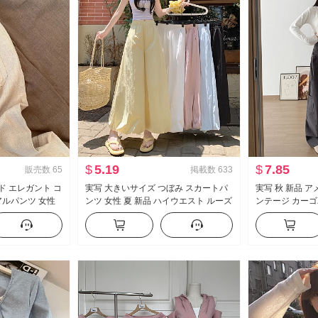
$
5.19
$
7.85
販売数
65
掲載数
633
ド エレガント コ
実写 大きいサイズ つぼみ スカートパ
実写 秋 新品 
アルパンツ 女性
ンツ 女性 夏 新品 ハイウエスト ルーズ
ンテージ カーゴ
ーズフィット スリ
フィット スリム効果 垂 感 バルーンパ
スト 小柄 ルー
トパンツ
ンツ カジュアル ワイドパンツ
ワイド 脚 カジ
ン