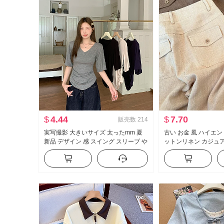
$
4.44
$
7.70
販売数
214
実写撮影 大きいサイズ 太ったmm 夏
古い お金 風 ハイエン
新品 デザイン 感 スイング スリーブ や
ットンリネン カジュ
せている t カジュアル スリム効果 スリ
春 夏 2026 新品 ル
ムフィット 底打ち トップス
ム効果 軽薄 ストレー