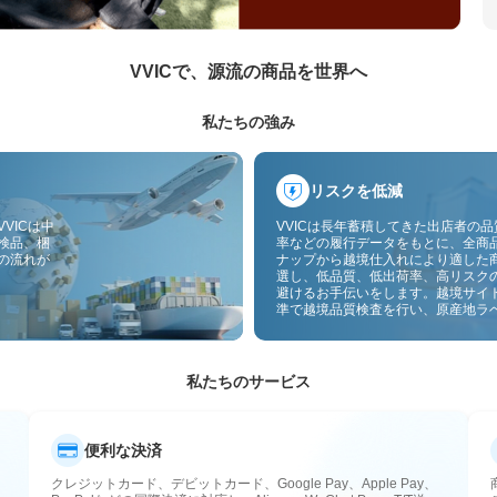
VVICで、源流の商品を世界へ
私たちの強み
リスクを低減
VICは中
VVICは長年蓄積してきた出店者の
検品、梱
率などの履行データをもとに、全商
の流れが
ナップから越境仕入れにより適した
選し、低品質、低出荷率、高リスク
避けるお手伝いをします。越境サイ
準で越境品質検査を行い、原産地ラ
付することで、品質、通関、アフタ
スのリスクをさらに抑えます。
私たちのサービス
便利な決済
クレジットカード、デビットカード、Google Pay、Apple Pay、