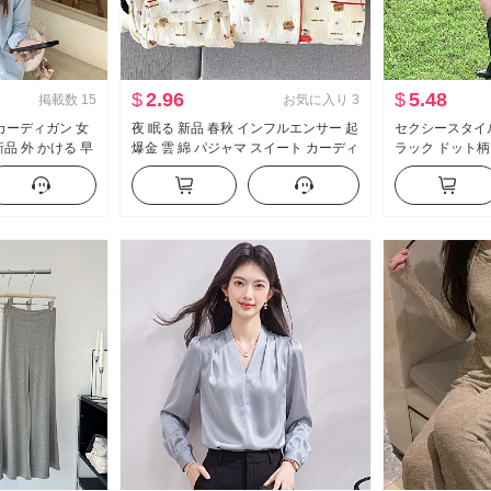
$
2.96
$
5.48
掲載数
15
お気に入り
3
カーディガン 女
夜 眠る 新品 春秋 インフルエンサー 起
セクシースタイル
新品 外 かける 早
爆金 雲 綿 パジャマ スイート カーディ
ラック ドット柄
プ の ニット コート
ガン 長袖 長ズボン ルームウェア セッ
ト セットアップ
トアップ
柄 つぼみ スカ
ック柄スカート