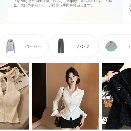
PayPalなどの国際決済に対応し、Alipay、WeChat Pay、T/T送
金、大口の事前チャージに伴う手間を軽減します。
パーカー
パンツ