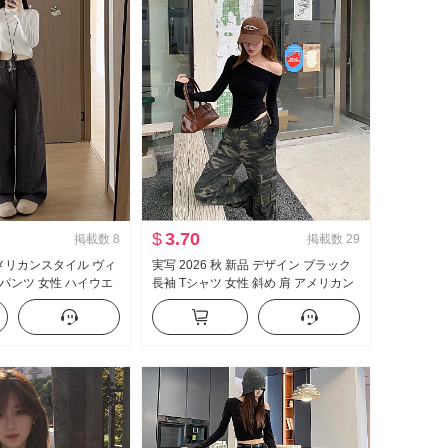
$
3.70
掲載数
8
掲載数
29
アメリカンスタイル ヴィ
実写 2026 秋 新品 デザイン ブラック
パンツ 女性 ハイウエ
長袖 Tシャツ 女性 斜め 肩 アメリカン
ズフィット スリム効果
スタイル セクシースタイル オフショ
ュアル 曲げナイフ ズボ
ルダー オフショルダー トップス