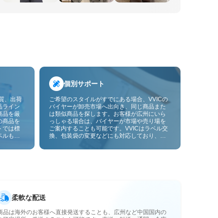
個別サポート
品質、出荷
ご希望のスタイルがすでにある場合、VVICの
品ライン
バイヤーが卸売市場へ出向き、同じ商品また
商品を厳
は類似商品を探します。お客様が広州にいら
の商品を
っしゃる場合は、バイヤーが市場や売り場を
トでは標
ご案内することも可能です。VVICはラベル交
ベルも貼
換、包装袋の変更などにも対応しており、今
ーサービ
後は画像やサンプルによるOEMカスタマイズ
にも対応予定です。仕入れをお客様のビジネ
スにより合ったサプライチェーン能力へと高
めます。
柔軟な配送
商品は海外のお客様へ直接発送することも、広州など中国国内の