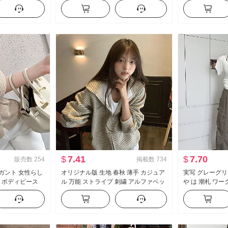
ベビーシャツ トッ
袖 レース ニット ブラウス キャミソー
ル フリル 長袖
ル
プス
$
7.41
$
7.70
販売数
254
掲載数
734
レガント 女性らし
オリジナル版 生地 春秋 薄手 カジュア
実写 グレーグリ
示 ボディピース
ル 万能 ストライプ 刺繍 アルファベッ
や は 潮札 ワ
ニット Tシャツ ト
ト スウェットシャツ コート
アメリカンスタイ
ーズフィット フ
アル ズボン