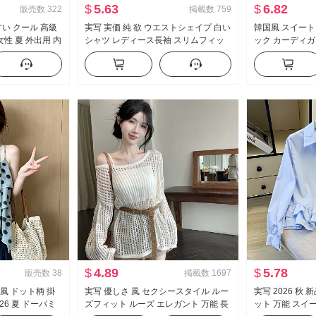
$
5.63
$
6.82
販売数
322
掲載数
759
い クール 高級
実写 実価 純 欲 ウエストシェイプ 白い
韓国風 スイート
性 夏 外出用 内
シャツ レディース長袖 スリムフィッ
ック カーディガン
ツ セクシースタ
ト セクシー タイトフィット シャツ ol
ネル風 ファッシ
プ トップス
制服 キャリア 作業服
ー コートの女性
$
4.89
$
5.78
販売数
38
掲載数
1697
 風 ドット柄 掛
実写 優しさ 風 セクシースタイル ルー
実写 2026 秋
26 夏 ドーパミ
ズフィット ルーズ エレガント 万能 長
ット 万能 スイ