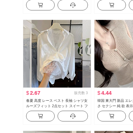
2025 春 新品 ハイウエスト スリム効果
ン ケーキ ポンポン 
垂 感 フロアレングス ズボン 長ズボン
プス
$
2.67
$
4.44
販売数
3
春夏 高度 レース ベスト 長袖 シャツ女
韓国 東大門 新品 エ
ルーズフィット 2点セット スイート フ
さ セクシー 純 欲 表
レッシュ
側 系 バックル 半袖 
ップス