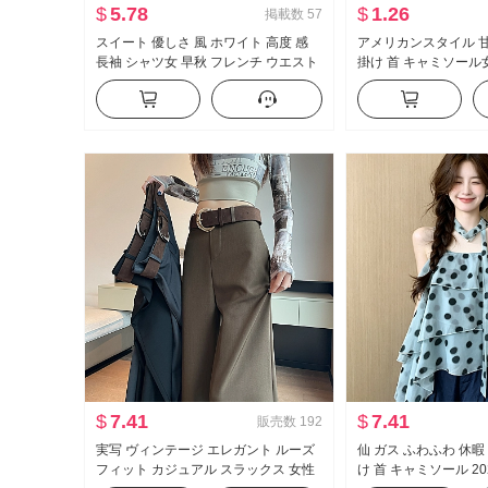
$
5.78
$
1.26
掲載数
57
スイート 優しさ 風 ホワイト 高度 感
アメリカンスタイル 甘
長袖 シャツ女 早秋 フレンチ ウエスト
掛け 首 キャミソール女
シェイプ スリム効果 トップス
かける インナーシャ
イル ニット ベアトッ
$
7.41
$
7.41
販売数
192
実写 ヴィンテージ エレガント ルーズ
仙 ガス ふわふわ 休暇
フィット カジュアル スラックス 女性
け 首 キャミソール 20