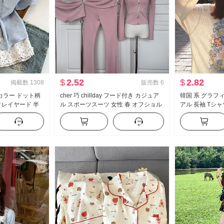
$
2.52
$
2.82
掲載数
1308
販売数
6
カラー ドット柄
cher 巧 chillday フード付き カジュア
韓国 系 グラフ
クレイヤード 半
ル スポーツスーツ 女性 春 オフショル
アル 長袖 Tシ
新品 スイートスタ
ダー コート ベルボトム スリーピース
ス 女性 春夏 
ス
が冷たい 感 ク