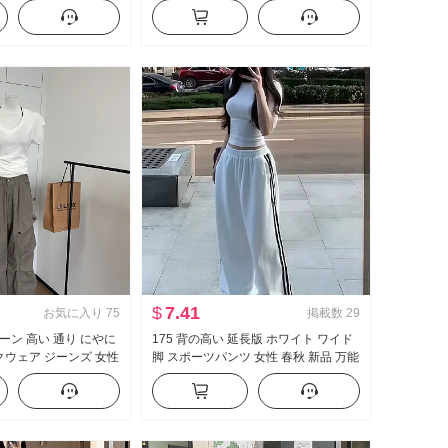
 シャツ レディーストッ
イウエスト 垂 感 ワイド 脚 カジュアル
パンツ セットアップ
$
7.41
お気に入り
75
掲載数
29
ーン 高い 通り にやに
175 背の高い 延長版 ホワイト ワイド
ークウェア ジーンズ 女性
脚 スポーツパンツ 女性 春秋 新品 万能
ル ヴィンテージ ル
ストライプ カジュアル フロアレング
ロアレングス カジュ
ス ズボン