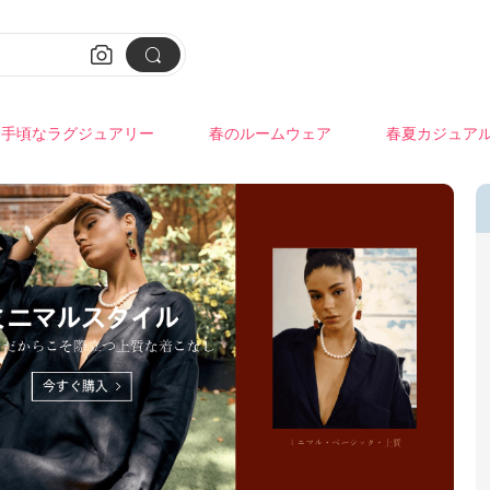


手頃なラグジュアリー
春のルームウェア
春夏カジュア